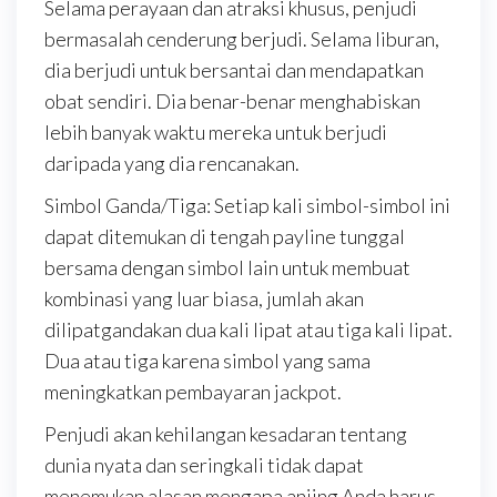
Selama perayaan dan atraksi khusus, penjudi
bermasalah cenderung berjudi. Selama liburan,
dia berjudi untuk bersantai dan mendapatkan
obat sendiri. Dia benar-benar menghabiskan
lebih banyak waktu mereka untuk berjudi
daripada yang dia rencanakan.
Simbol Ganda/Tiga: Setiap kali simbol-simbol ini
dapat ditemukan di tengah payline tunggal
bersama dengan simbol lain untuk membuat
kombinasi yang luar biasa, jumlah akan
dilipatgandakan dua kali lipat atau tiga kali lipat.
Dua atau tiga karena simbol yang sama
meningkatkan pembayaran jackpot.
Penjudi akan kehilangan kesadaran tentang
dunia nyata dan seringkali tidak dapat
menemukan alasan mengapa anjing Anda harus