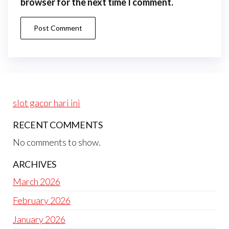
browser for the next time I comment.
slot gacor hari ini
RECENT COMMENTS
No comments to show.
ARCHIVES
March 2026
February 2026
January 2026