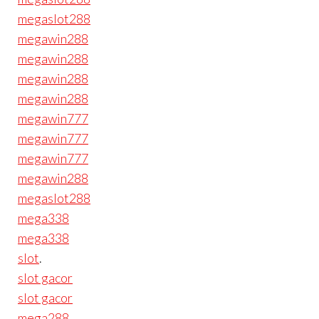
megaslot288
megawin288
megawin288
megawin288
megawin288
megawin777
megawin777
megawin777
megawin288
megaslot288
mega338
mega338
slot
.
slot gacor
slot gacor
mega288