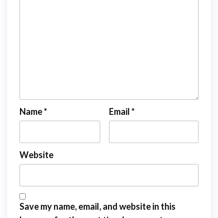
Name
*
Email
*
Website
Save my name, email, and website in this