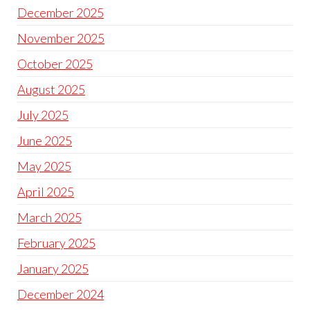
December 2025
November 2025
October 2025
August 2025
July 2025
June 2025
May 2025
April 2025
March 2025
February 2025
January 2025
December 2024