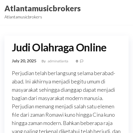
Skip
Atlantamusicbrokers
to
Atlantamusicbrokers
the
content
Judi Olahraga Online
July 20, 2025
By
adminatlanta
0
Perjudian telah berlangsung selama berabad-
abad. Ini akhirnya menjadi begitu umum di
masyarakat sehingga dianggap dapat menjadi
bagian dari masyarakat modern manusia.
Perjudian memang menjadi salah satu elemen
file dari zaman Romawi kuno hingga Cina kuno
hingga zaman modern. Bahkan beberapa raja
yang paling terkenal diketahui telah berjudi, dan