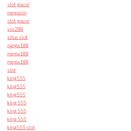
slot gacor
megavip
slot gacor
vip288
situs slot
mega188
mega188
mega188
slot
king555
king555
king555
king 555
king 555
king 555
king555 slot