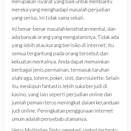
merupakan isyarat yang baik untuk membantu
mereka yang menghadapi masalah perjudian
yang serius. Ini tidak sama sekali.
Ini benar-benar masalah kesehatan mental, dan
ada banyak orang yang mengalaminya. Tidak ada
yang lebih atau kurang berisiko di internet; itu
semua tergantung pada orang tersebut dan
kekuatan mentalnya. Anda dapat memainkan
berbagai jenis permainan, termasuk taruhan
olahraga, lotere, poker, slot, dan roulette. Selain
itu, meskipun fantastis lebih suka berjudi di
kasino, yang lain seperti perjudian online dan
jumlah pemain terus meningkat dalam kecanduan
judi online. Peningkatan penggunaan internet
umum adalah penyebab utamanya.
Versi Multiplier Slots: membeli simbol tertentu